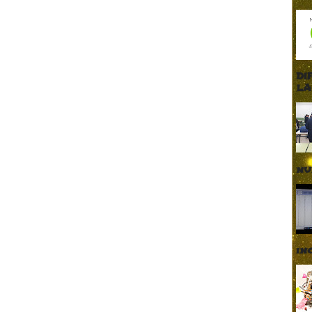
DI
LA
nu
in