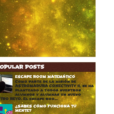
OPULAR POSTS
ESCAPE ROOM MATEMÁTICO
Como parte de la misión de
ASTROMADURA CONECTIVITY II, se ha
planteado a todos nuestros
alumnos y alumnas un nuevo
TRO RETO. El escape roo...
¿SABES CÓMO FUNCIONA TU
MENTE?