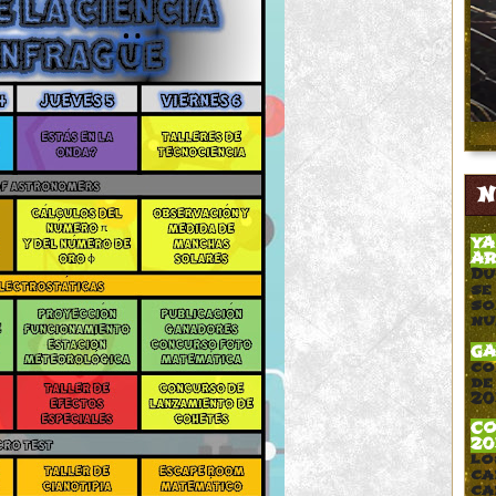
N
YA
AR
Du
se
so
nu
GA
co
de
20
CO
20
lo
ca
ca