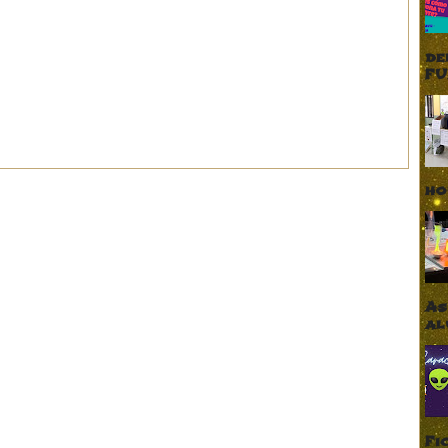
de
FU
ho
As
al
Fi