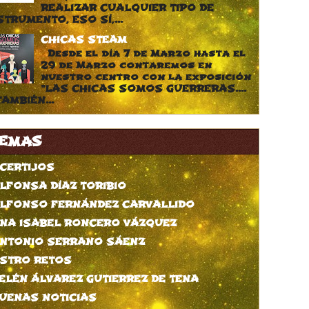
REALIZAR CUALQUIER TIPO DE
STRUMENTO, ESO SÍ,...
CHICAS STEAM
Desde el día 7 de Marzo hasta el
29 de Marzo contaremos en
nuestro centro con la exposición
"LAS CHICAS SOMOS GUERRERAS....
TAMBIÉN...
EMAS
CERTIJOS
LFONSA DÍAZ TORIBIO
LFONSO FERNÁNDEZ CARVALLIDO
NA ISABEL RONCERO VÁZQUEZ
NTONIO SERRANO SÁENZ
STRO RETOS
ELÉN ÁLVAREZ GUTIERREZ DE TENA
UENAS NOTICIAS