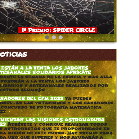
1º Premio: SPIDER CIRCLE
OTICIAS
 ESTÁN A LA VENTA LOS JABONES
TESANALES SOLIDARIOS AFRÍKATE
rante la semana de la ciencia y más allá
 pondrán a la venta los jabones
lidarios y artesanales realizados por
estros alumn@s
NADORES DEL CFM 2023
Ya puedes
nsultar las votaciones y los ganadores
 concurso de fotografía matemática
23
MIENZAN LAS MISIONES ASTROMADURA
23
Atrévete y consigue realizar todos
s astrorretos que te propondremos en
da misión de este curso. Hay premio para
da uno que superes y nos ayudarás a