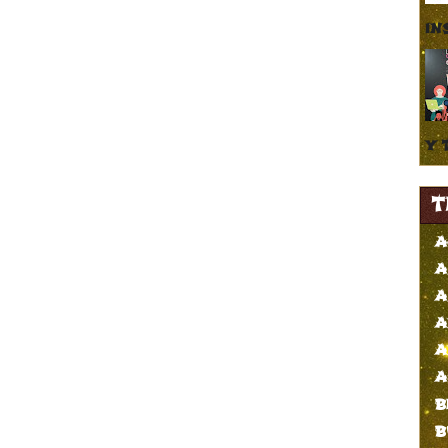
IN
Y 
T
A
A
A
A
A
A
B
B