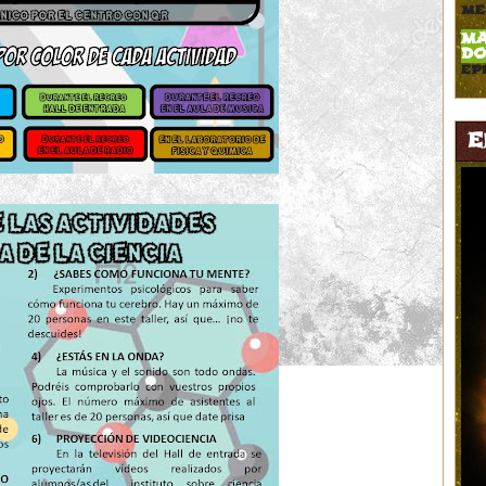
me
MA
DO
ep
E