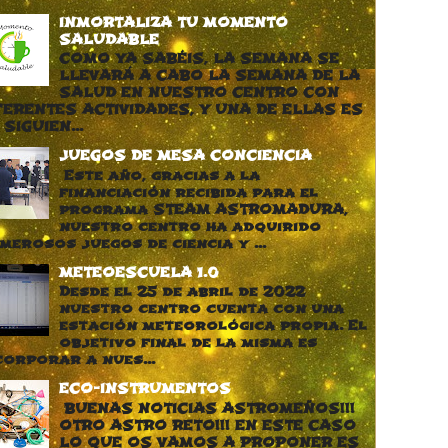
INMORTALIZA TU MOMENTO
SALUDABLE
COMO YA SABÉIS, LA SEMANA SE
LLEVARÁ A CABO LA SEMANA DE LA
SALUD EN NUESTRO CENTRO CON
FERENTES ACTIVIDADES, Y UNA DE ELLAS ES
 SIGUIEN...
JUEGOS DE MESA CONCIENCIA
Este año, gracias a la
financiación recibida para el
programa STEAM ASTROMADURA,
nuestro centro ha adquirido
merosos juegos de ciencia y ...
METEOESCUELA 1.0
Desde el 25 de abril de 2022
nuestro centro cuenta con una
estación meteorológica propia. El
objetivo final de la misma es
corporar a nues...
ECO-INSTRUMENTOS
BUENAS NOTICIAS ASTROMEÑOS!!!
OTRO ASTRO RETO!!! EN ESTE CASO
LO QUE OS VAMOS A PROPONER ES