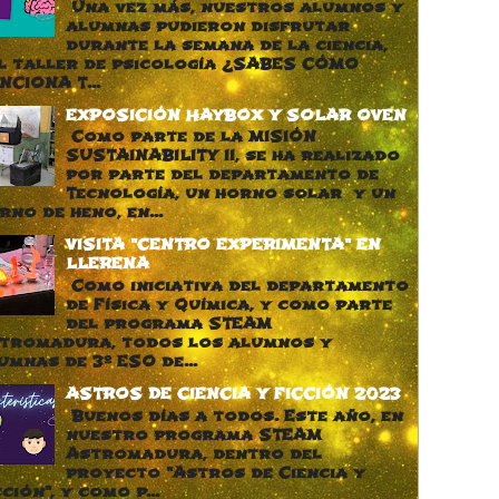
Una vez más, nuestros alumnos y
alumnas pudieron disfrutar
durante la semana de la ciencia,
l taller de psicología ¿SABES CÓMO
NCIONA T...
EXPOSICIÓN HAYBOX Y SOLAR OVEN
Como parte de la MISIÓN
SUSTAINABILITY II, se ha realizado
por parte del departamento de
Tecnología, un horno solar y un
rno de heno, en...
VISITA "CENTRO EXPERIMENTA" EN
LLERENA
Como iniciativa del departamento
de Física y Química, y como parte
del programa STEAM
tromadura, todos los alumnos y
umnas de 3º ESO de...
ASTROS DE CIENCIA Y FICCIÓN 2023
Buenos días a todos. Este año, en
nuestro programa STEAM
Astromadura, dentro del
proyecto "Astros de Ciencia y
cción", y como p...