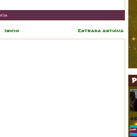
NCIA
Inicio
Entrada antigua
P
AS