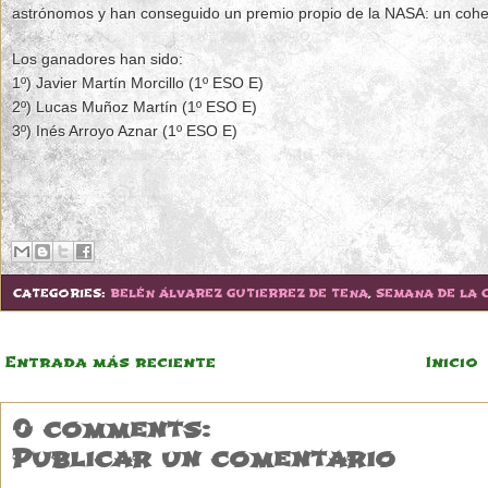
astrónomos y han conseguido un premio propio de la NASA: un cohete
Los ganadores han sido:
1º) Javier Martín Morcillo (1º ESO E)
2º) Lucas Muñoz Martín (1º ESO E)
3º) Inés Arroyo Aznar (1º ESO E)
CATEGORIES:
BELÉN ÁLVAREZ GUTIERREZ DE TENA
,
SEMANA DE LA C
Entrada más reciente
Inicio
0 comments:
Publicar un comentario