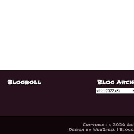
Blogroll
Blog Arch
Copyright ©
2026
As
Design by
Web2feel
| Blogg